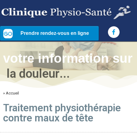
votre information sur
l
a
d
o
u
l
e
u
r
.
.
.
» Accueil
Traitement physiothérapie
contre maux de tête