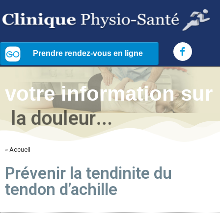
votre information sur
l
a
d
o
u
l
e
u
r
.
.
.
» Accueil
Prévenir la tendinite du
tendon d’achille