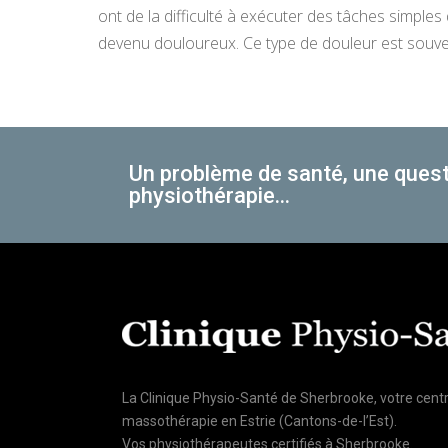
ont de la difficulté à exécuter des tâches simple
devenu douloureux. Ce type de douleur est souven
Un problème de santé, une quest
physiothérapie...
La Clinique Physio-Santé de Sherbrooke, votre cent
massothérapie en Estrie (Cantons-de-l’Est).
Vos physiothérapeutes certifiés à Sherbrooke.