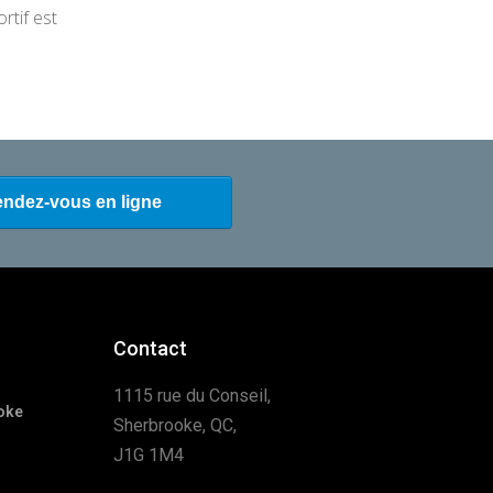
rtif est
Contact
1115 rue du Conseil,
oke
Sherbrooke, QC,
J1G 1M4