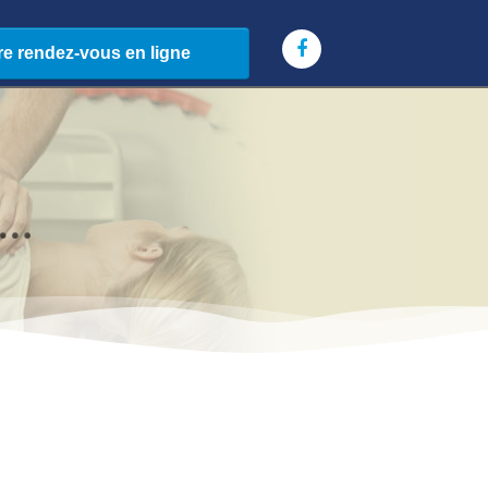
.
.
.