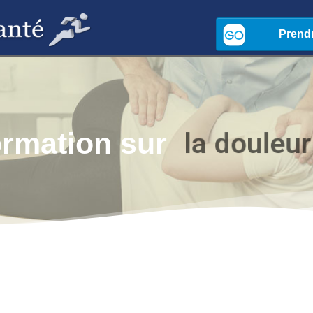
l
a
d
o
u
l
e
u
r
ormation sur