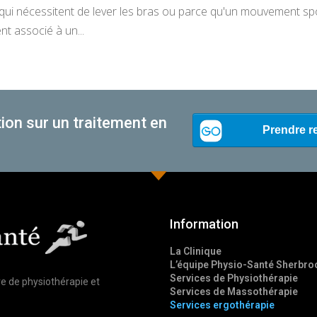
s qui nécessitent de lever les bras ou parce qu'un mouvement spo
t associé à un...
ion sur un traitement en
Information
La Clinique
L’équipe Physio-Santé Sherbro
Services de Physiothérapie
re de physiothérapie et
Services de Massothérapie
Services ergothérapie