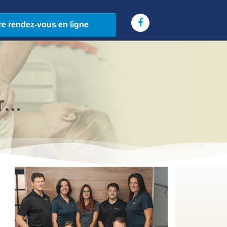
r
.
.
.