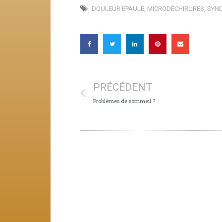
DOULEUR EPAULE
,
MICRODÉCHIRURES
,
SYN
PRÉCÉDENT
Problèmes de sommeil ?