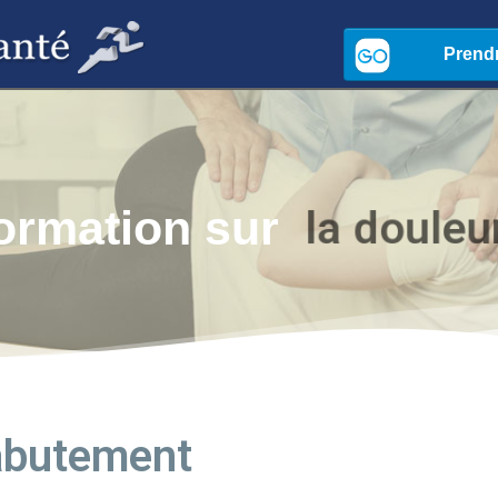
l
a
d
o
u
l
e
u
formation sur
abutement