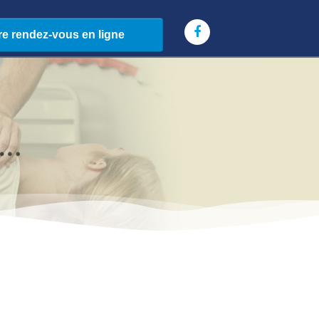
.
.
.