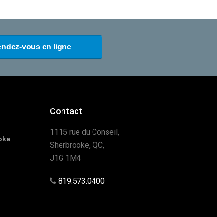
Contact
1115 rue du Conseil,
oke
Sherbrooke, QC,
J1G 1M4
819.573.0400