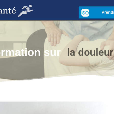
l
a
d
o
u
l
e
u
r
ormation sur