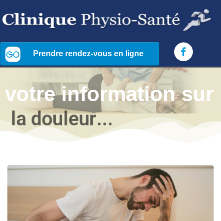
votre information sur
l
e
s
s
o
i
n
s
.
.
.
.
.