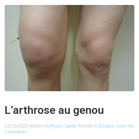
L’arthrose au genou
22/10/2020
Written by
Physio-Sante
. Posted in
Douleur
,
Soins
No
Comments