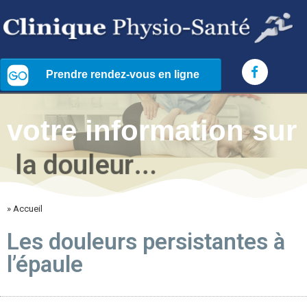
votre information sur
l
a
d
o
u
l
e
u
r
.
.
.
» Accueil
Les douleurs persistantes à
l’épaule