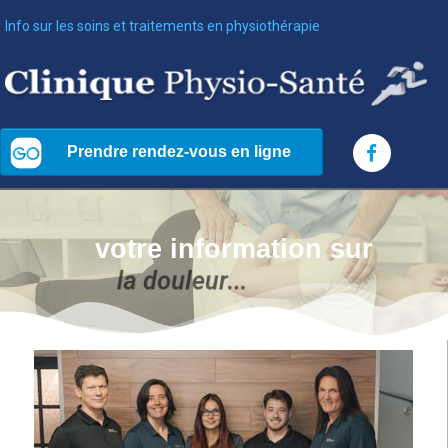
Info sur les soins et traitements en physiothérapie
votre information sur
o
u
l
e
u
r
.
.
.
l
d
e
s
a
l